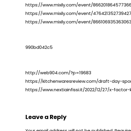
https://www.mixily.com/event/86620186457736
https://www.mixily.com/event/47642135273942
https://www.mixily.com/event/86610693536306
990bd042c5
http://web904.com/?p=19683
https://kitchenwaresreview.com/draft-day-spor
https://www.nextiainfissi.it/2022/12/27/x-fac
Leave a Reply
Your email address will not be published.
Require