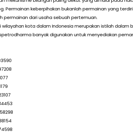
kan mekanisme bilangan paling dekat yang dimulai pada ha
. Permainan keberpihakan bukanlah permainan yang terdiri 
ah permainan dari usaha sebuah pertemuan.
wilayahan kota dalam Indonesia merupakan istilah dalam b
itranspetrodharma banyak digunakan untuk menyediakan pem
93590
97208
1077
1179
23107
834453
658298
88154
874598