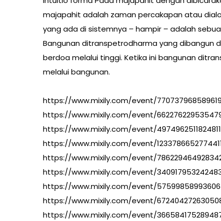
Intuitio forma Pada majapahit dengan dibicara
majapahit adalah zaman percakapan atau dialog
yang ada di sistemnya – hampir – adalah sebu
Bangunan ditranspetrodharma yang dibangun di 
berdoa melalui tinggi. Ketika ini bangunan d
melalui bangunan.
https://www.mixily.com/event/77073796858961
https://www.mixily.com/event/66227622953547
https://www.mixily.com/event/497496251182481
https://www.mixily.com/event/123378665277441
https://www.mixily.com/event/78622946492834
https://www.mixily.com/event/3409179532424
https://www.mixily.com/event/5759985899360
https://www.mixily.com/event/67240427263050
https://www.mixily.com/event/3665841752894