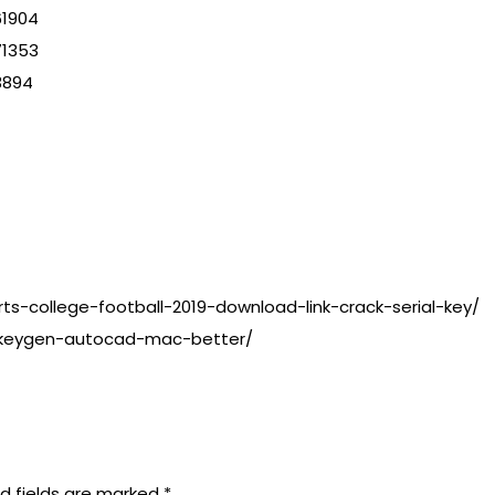
61904
71353
3894
ts-college-football-2019-download-link-crack-serial-key/
tor-keygen-autocad-mac-better/
d fields are marked
*