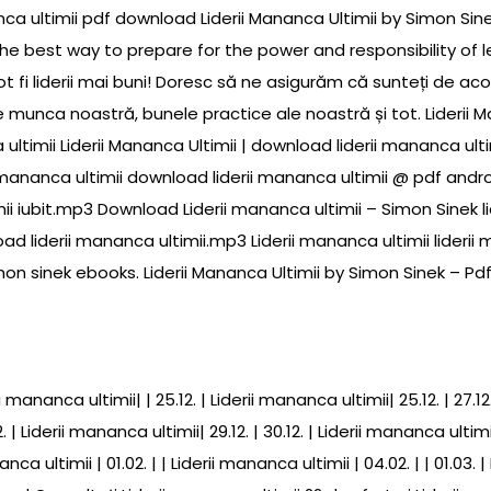
nca ultimii pdf download Liderii Mananca Ultimii by Simon Sin
e best way to prepare for the power and responsibility of le
ot fi liderii mai buni! Doresc să ne asigurăm că sunteți de a
unca noastră, bunele practice ale noastră și tot. Liderii Ma
 ultimii Liderii Mananca Ultimii | download liderii mananca ul
 mananca ultimii download liderii mananca ultimii @ pdf androi
i iubit.mp3 Download Liderii mananca ultimii – Simon Sinek lid
ad liderii mananca ultimii.mp3 Liderii mananca ultimii liderii 
mon sinek ebooks. Liderii Mananca Ultimii by Simon Sinek – Pd
nanca ultimii| | 25.12. | Liderii mananca ultimii| 25.12. | 27.12.
2. | Liderii mananca ultimii| 29.12. | 30.12. | Liderii mananca ultimii|
nanca ultimii | 01.02. | | Liderii mananca ultimii | 04.02. | | 01.03