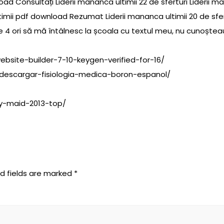
wnload Consultați Liderii mananca ultimii 22 de sferturi Liderii 
timii pdf download Rezumat Liderii mananca ultimii 20 de sfer
 4 ori să mă întâlnesc la școala cu textul meu, nu cunoșteau.
ebsite-builder-7-10-keygen-verified-for-16/
zza/descargar-fisiologia-medica-boron-espanol/
y-maid-2013-top/
d fields are marked
*