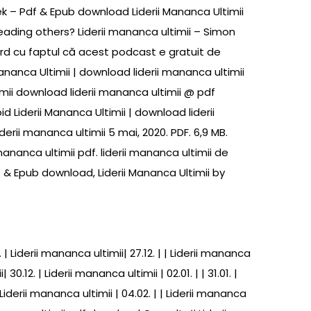
ek – Pdf & Epub download Liderii Mananca Ultimii
ading others? Liderii mananca ultimii – Simon
cord cu faptul că acest podcast e gratuit de
nanca Ultimii | download liderii mananca ultimii
timii download liderii mananca ultimii @ pdf
d Liderii Mananca Ultimii | download liderii
erii mananca ultimii 5 mai, 2020. PDF. 6,9 MB.
mananca ultimii pdf. liderii mananca ultimii de
f & Epub download, Liderii Mananca Ultimii by
 | Liderii mananca ultimii| 27.12. | | Liderii mananca
 30.12. | Liderii mananca ultimii | 02.01. | | 31.01. |
. | Liderii mananca ultimii | 04.02. | | Liderii mananca