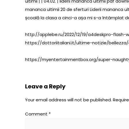
ultimii | | 04.02. | liderii mananca ultimii pdf do
mananca ultimii 20 de sferturi Liderii mananca ul
școală la clasa a cinci-a așa mi s-a întâmplat de
http://applebe.ru/2022/12/19/a4deskpro-flash-w
https://dottoriitaliani.it/ultime-notizie/belle
https://myentertainmentbox.org/super-naught
Leave a Reply
Your email address will not be published.
Require
Comment
*