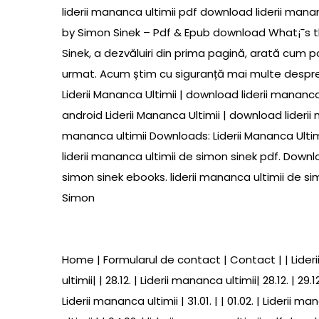
liderii mananca ultimii pdf download liderii mana
by Simon Sinek – Pdf & Epub download What¡¯s th
Sinek, a dezvăluiri din prima pagină, arată cum p
urmat. Acum știm cu siguranță mai multe despre m
Liderii Mananca Ultimii | download liderii mananca
android Liderii Mananca Ultimii | download liderii
mananca ultimii Downloads: Liderii Mananca Ultimi
liderii mananca ultimii de simon sinek pdf. Downlo
simon sinek ebooks. liderii mananca ultimii de si
Simon
Home | Formularul de contact | Contact | | Liderii ma
ultimii| | 28.12. | Liderii mananca ultimii| 28.12. | 29.1
Liderii mananca ultimii | 31.01. | | 01.02. | Liderii ma