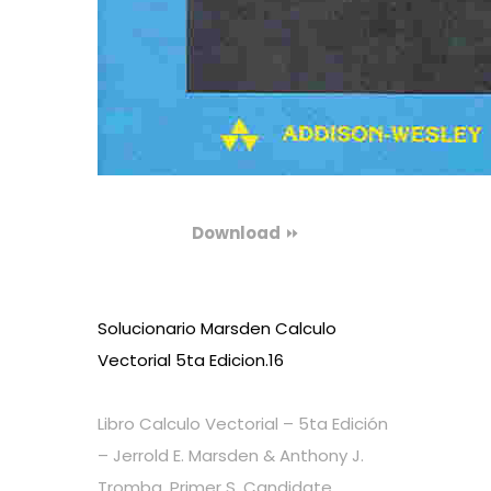
Download
⏩
Solucionario Marsden Calculo
Vectorial 5ta Edicion.16
Libro Calculo Vectorial – 5ta Edición
– Jerrold E. Marsden & Anthony J.
Tromba. Primer S. Candidate