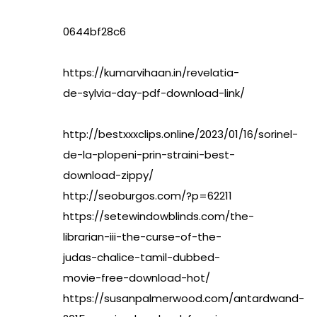
0644bf28c6
https://kumarvihaan.in/revelatia-
de-sylvia-day-pdf-download-link/
http://bestxxxclips.online/2023/01/16/sorinel-
de-la-plopeni-prin-straini-best-
download-zippy/
http://seoburgos.com/?p=62211
https://setewindowblinds.com/the-
librarian-iii-the-curse-of-the-
judas-chalice-tamil-dubbed-
movie-free-download-hot/
https://susanpalmerwood.com/antardwand-